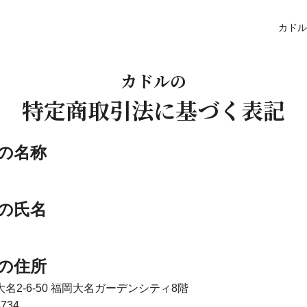
カドル
(
カドル
の
C
特定商取引法に
基づく表記
u
d
者の名称
d
l
者の氏名
e
)
者の住所
2-6-50 福岡大名ガーデンシティ8階
734