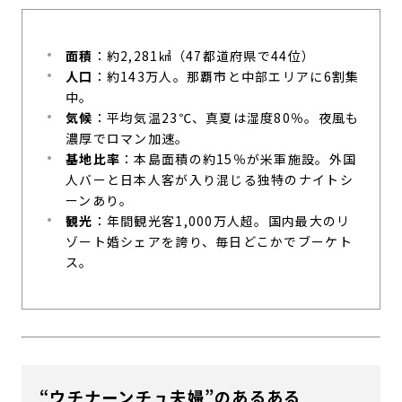
面積
：約2,281㎢（47都道府県で44位）
人口
：約143万人。那覇市と中部エリアに6割集
中。
気候
：平均気温23℃、真夏は湿度80％。夜風も
濃厚でロマン加速。
基地比率
：本島面積の約15％が米軍施設。外国
人バーと日本人客が入り混じる独特のナイトシ
ーンあり。
観光
：年間観光客1,000万人超。国内最大のリ
ゾート婚シェアを誇り、毎日どこかでブーケト
ス。
“ウチナーンチュ夫婦”のあるある