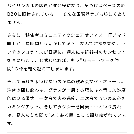
バイリンガルの店員が仲介役になり、気づけばベース内の
BBQに招待されている——そんな国際派ラブも珍しくあり
ません。
さらに、移住者コミュニティのシェアオフィス。ITノマド
同士が「島時間どう活かしてる？」なんて雑談を始め、ラ
ンチのタコライスが日課に。週末には読谷村のサンセット
を見に行こう、と誘われれば、もう“リモートワーク仲
間”の枠を軽く越えてしまいます。
そして忘れちゃいけないのが島の飲み会文化・オトーリ。
泡盛の回し飲みは、グラスが一周する頃には本音も加速度
的に巡る儀式。一次会で夫の愚痴、二次会で互いの恋心を
カミングアウト、そしてタクシーを同乗……という流れ
は、島人たちの間で“よくある話”として語り継がれていま
す。