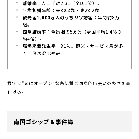
離婚率
：人口千対2.31（全国1位）。
平均初婚年齢
：夫30.3歳・妻28.2歳。
観光客1,000万人のうちリゾ婚客
：年間約8万
組。
国際結婚率
：全婚姻の5.6％（全国平均1.4％の
約4倍）。
職場恋愛発生率
：31％。観光・サービス業が多
く同僚恋愛比率高。
数字は“恋にオープン”な島気質と国際的出会いの多さを裏
付ける。
南国ゴシップ＆事件簿