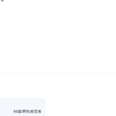
年
性
職
45歳
男性
経営者