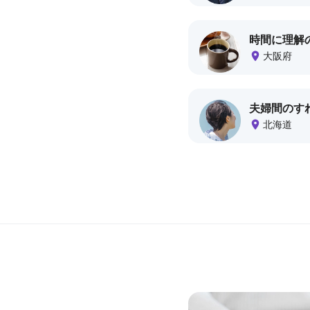
d
l
時間に理解
e
大阪府
)
夫婦間のす
北海道