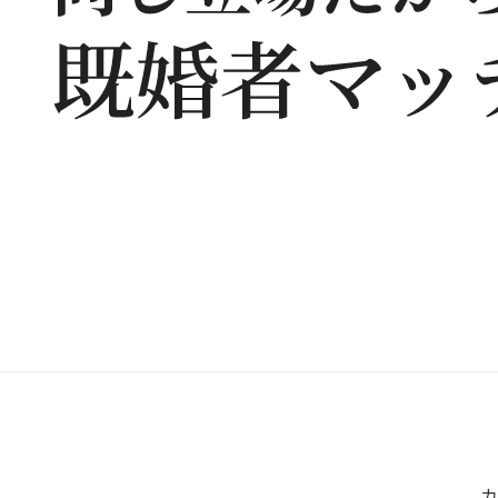
場
だ
か
ら
、
わ
か
り
あ
え
る
既
婚
者
マ
ッ
チ
ン
カ