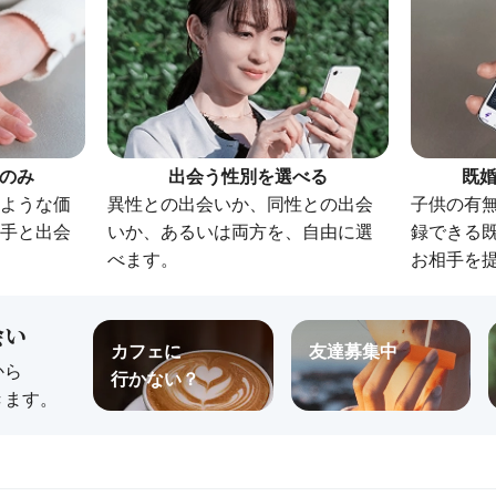
のみ
出会う性別を選べる
既
ような価
異性との出会いか、同性との出会
子供の有
手と出会
いか、あるいは両方を、自由に選
録できる既
べます。
お相手を
会い
カフェに
友達募集中
から
行かない？
きます。