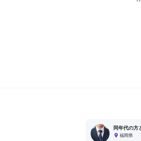
グ
ア
プ
リ
利
用
率
N
o
.
1
カ
ド
ル
(
C
同年代の方
u
福岡県
d