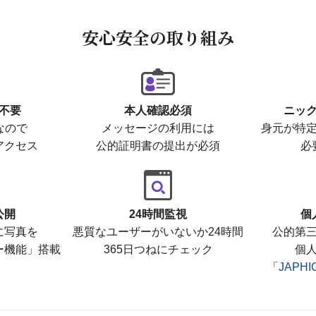
安心安全の取り組み
不要
本人確認必須
ニッ
なので
メッセージの利用には
身元が特
アクセス
公的証明書の提出が必須
必
公開
24時間監視
個
に写真を
悪質なユーザーがいないか24時間
公的第
ー機能」搭載
365日つねにチェック
個
「
JAPH