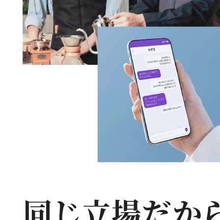
同
じ
立