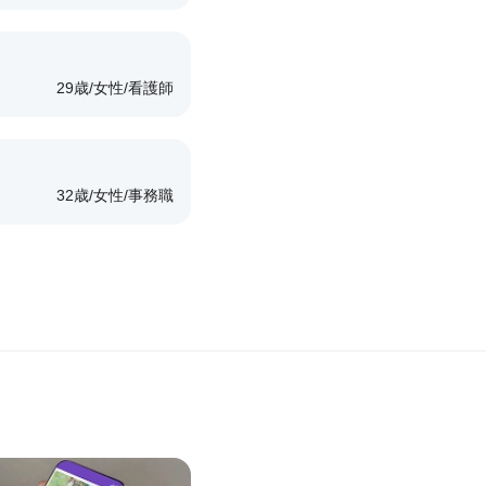
齢
別
業
年
性
職
29歳
女性
看護師
齢
別
業
年
性
職
32歳
女性
事務職
齢
別
業