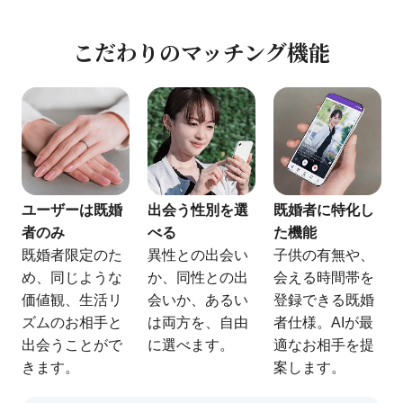
こだわりの
マッチング機能
ユーザーは既婚
出会う性別を選
既婚者に特化し
者のみ
べる
た機能
既婚者限定のた
異性との出会い
子供の有無や、
め、同じような
か、同性との出
会える時間帯を
価値観、生活リ
会いか、あるい
登録できる既婚
ズムのお相手と
は両方を、自由
者仕様。AIが最
出会うことがで
に選べます。
適なお相手を提
きます。
案します。