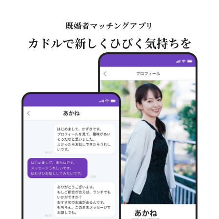
既婚者マッチングアプリ
(
カドル
で
新しくひびく気持ちを
C
u
d
d
l
e
)