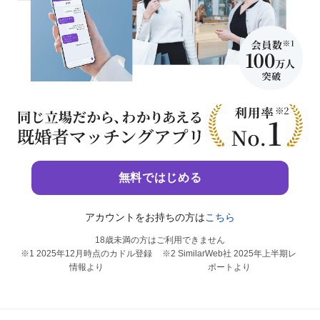
同
じ
立
場
無料ではじめる
だ
か
アカウントをお持ちの方は
こちら
ら
、
18歳未満の方はご利用できません
※1 2025年12月時点のカドル登録
※2 SimilarWeb社 2025年上半期レ
わ
情報より
ポートより
か
り
あ