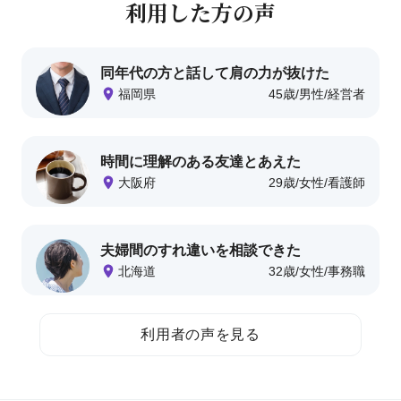
利用した方の声
.
1
カ
同年代の方と話して
肩の力が抜けた
ド
年
性
職
福岡県
45歳
男性
経営者
ル
齢
別
業
(
C
時間に理解のある
友達とあえた
u
年
性
職
大阪府
29歳
女性
看護師
d
齢
別
業
d
l
夫婦間のすれ違いを
相談できた
e
年
性
職
北海道
32歳
女性
事務職
)
齢
別
業
利用者の声を見る