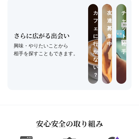
カ
友
チ
フ
達
ャ
ェ
募
ッ
さらに広がる出会い
に
集
ト
行
中
相
興味・やりたいことから
か
手
相手を探すこともできます。
な
い
？
安心安全の取り組み