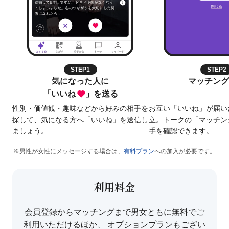
STEP1
STEP2
気になった人に
マッチング
「
いいね
」を送る
性別・価値観・趣味などから好みの相手を
お互い「いいね」が届い
探して、気になる方へ「いいね」を送信し
立。トークの「マッチン
ましょう。
手を確認できます。
※男性が女性にメッセージする場合は、
有料プラン
への加入が必要です。
利用料金
会員登録からマッチングまで男女ともに無料でご
利用いただけるほか、
オプションプランもござい