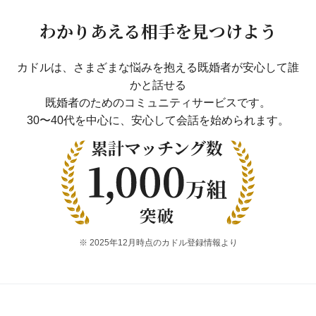
え
る
わかりあえる相手を
見つけよう
既
婚
カドルは、さまざまな悩みを抱える既婚者が安心して誰
者
かと話せる
マ
既婚者のためのコミュニティサービスです。
ッ
30〜40代を中心に、安心して会話を始められます。
チ
ン
グ
ア
プ
リ
利
※ 2025年12月時点のカドル登録情報より
用
率
N
o