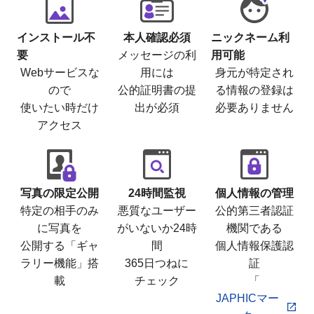
インストール不
本人確認必須
ニックネーム利
要
メッセージの利
用可能
Webサービスな
用には
身元が特定され
ので
公的証明書の提
る情報の登録は
使いたい時だけ
出が必須
必要ありません
アクセス
写真の限定公開
24時間監視
個人情報の管理
特定の相手のみ
悪質なユーザー
公的第三者認証
に写真を
がいないか24時
機関である
公開する「ギャ
間
個人情報保護認
ラリー機能」搭
365日つねに
証
載
チェック
「
JAPHICマー